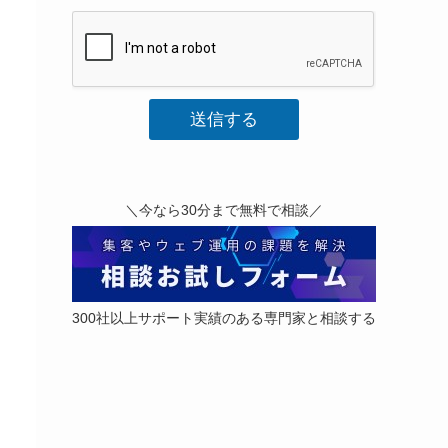
い
あ
な
た
の
声
送信する
を
お
聞
か
せ
＼今なら30分まで無料で相談／
く
だ
さ
い
*
300社以上サポート実績のある専門家と相談する