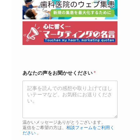
あ
あなたの声をお聞かせください
*
な
た
の
声
を
お
聞
か
せ
温かいメッセージありがとうございます。
く
返信をご希望の方は、
相談フォームをご利用く
ださい
。
だ
さ