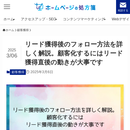
相談する
ホーム
アクセスアップ・SEO
コンテンツマーケティング
Webデザイ
ホーム
顧客獲得
リード獲得後のフォロー方法を詳
2025
しく解説。顧客化するにはリード
3/06
獲得直後の動きが大事です
2025年3月6日
顧客獲得