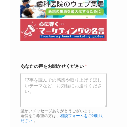
あ
あなたの声をお聞かせください
*
な
た
の
声
を
お
聞
か
せ
温かいメッセージありがとうございます。
く
返信をご希望の方は、
相談フォームをご利用く
ださい
。
だ
さ