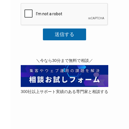
い
あ
な
た
の
声
送信する
を
お
聞
か
せ
＼今なら30分まで無料で相談／
く
だ
さ
い
あ
300社以上サポート実績のある専門家と相談する
な
た
の
声
を
お
聞